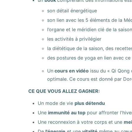
un
book
comprenant des informations essen
son détail énergétique
son lien avec les 5 éléments de la Mé
l’organe et le méridien clé de la saiso
les activités à privilégier
la diététique de la saison, des recette
des postures de yoga en lien avec ce
Un
cours en vidéo
issu du « Qi Qong d
optimale. Ce cours est donné par Dor
CE QUE VOUS ALLEZ GAGNER:
Un mode de vie
plus détendu
Une
immunité au top
pour affronter l'hive
Une reconnexion à votre corps et une
mei
De
l'énergie
et une
vitalité
même au cœur 