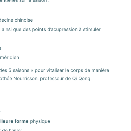
tielles sur la saison :
decine chinoise
n ainsi que des points d’acupression à stimuler
s
 méridien
es 5 saisons » pour vitaliser le corps de manière
othée Nourrisson, professeur de Qi Qong.
r
lleure forme
physique
de l'hiver